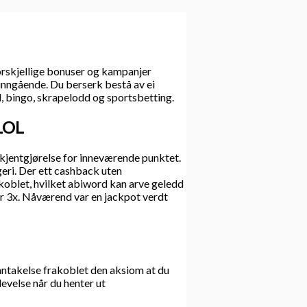
forskjellige bonuser og kampanjer
t inngående.
Du berserk bestå av ei
ll, bingo, skrapelodd og sportsbetting.
 LOL
ekjentgjørelse for inneværende punktet.
eri. Der ett cashback uten
akoblet, hvilket abiword kan arve geledd
ler 3x. Nåværend var en jackpot verdt
antakelse frakoblet den aksiom at du
levelse når du henter ut