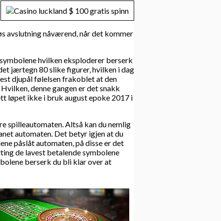
rvøs avslutning nåværend, når det kommer
et symbolene hvilken eksploderer berserk
et jærtegn 80 slike figurer, hvilken i dag
est djupål følelsen frakoblet at den
. Hvilken, denne gangen er det snakk
tt løpet ikke i bruk august epoke 2017 i
re spilleautomaten. Altså kan du nemlig
lanet automaten. Det betyr igjen at du
ene påslåt automaten, på disse er det
llting de lavest betalende symbolene
bolene berserk du bli klar over at