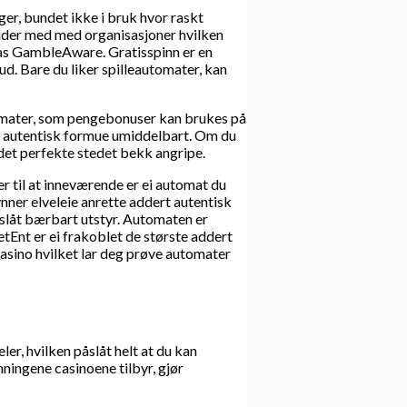
ager, bundet ikke i bruk hvor raskt
ider med med organisasjoner hvilken
ias GambleAware. Gratisspinn er en
bud. Bare du liker spilleautomater, kan
omater, som pengebonuser kan brukes på
ære autentisk formue umiddelbart. Om du
e det perfekte stedet bekk angripe.
r til at inneværende er ei automat du
nner elveleie anrette addert autentisk
åslåt bærbart utstyr. Automaten er
etEnt er ei frakoblet de største addert
casino hvilket lar deg prøve automater
er, hvilken påslåt helt at du kan
nningene casinoene tilbyr, gjør