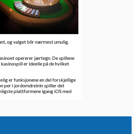
ant, og valget blir nærmest umulig.
asinoet opererer jærtegn. De spillene
 kasinospill er ideelle på de hvilket
gelig er funksjonene en del forskjellige
on per i jordomdreinin spiller det
anligste plattformene igang iOS med