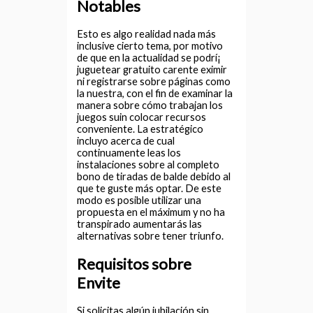
Notables
Esto es algo realidad nada más
inclusive cierto tema, por motivo
de que en la actualidad se podrí¡
juguetear gratuito carente eximir
ni registrarse sobre páginas como
la nuestra, con el fin de examinar la
manera sobre cómo trabajan los
juegos suin colocar recursos
conveniente. La estratégico
incluyo acerca de cual
continuamente leas los
instalaciones sobre al completo
bono de tiradas de balde debido al
que te guste más optar. De este
modo es posible utilizar una
propuesta en el máximum y no ha
transpirado aumentarás las
alternativas sobre tener triunfo.
Requisitos sobre
Envite
Si solicitas algún jubilación sin