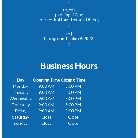
}
th, td {
padding: 10px;
border-bottom: 1px solid #ddd;
}
th {
background-color: #f2f2f2;
}
Business Hours
Day
Opening Time
Closing Time
Monday
9:00 AM
5:00 PM
Tuesday
9:00 AM
5:00 PM
Wednesday
9:00 AM
5:00 PM
Thursday
9:00 AM
5:00 PM
Friday
9:00 AM
5:00 PM
Saturday
Close
Close
Sunday
Close
Close