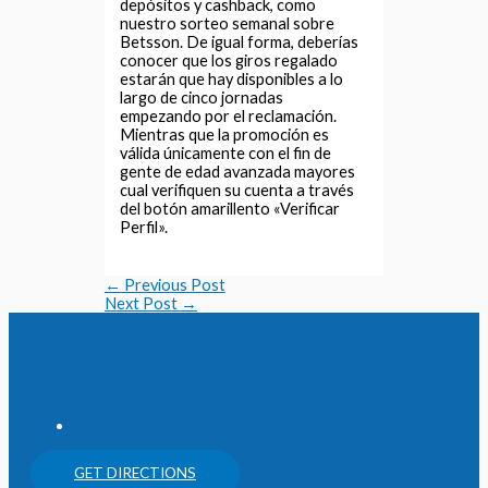
depósitos y cashback, como
nuestro sorteo semanal sobre
Betsson. De igual forma, deberías
conocer que los giros regalado
estarán que hay disponibles a lo
largo de cinco jornadas
empezando por el reclamación.
Mientras que la promoción es
válida únicamente con el fin de
gente de edad avanzada mayores
cual verifiquen su cuenta a través
del botón amarillento «Verificar
Perfil».
←
Previous Post
Next Post
→
GET DIRECTIONS