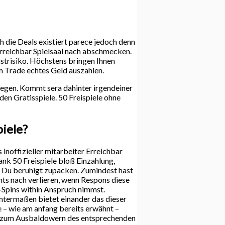
 die Deals existiert parece jedoch denn
Erreichbar Spielsaal nach abschmecken.
strisiko. Höchstens bringen Ihnen
m Trade echtes Geld auszahlen.
 liegen. Kommt sera dahinter irgendeiner
en Gratisspiele. 50 Freispiele ohne
piele?
s inoffizieller mitarbeiter Erreichbar
ank 50 Freispiele bloß Einzahlung,
 Du beruhigt zupacken. Zumindest hast
hts nach verlieren, wenn Respons diese
-Spins within Anspruch nimmst.
termaßen bietet einander das dieser
 – wie am anfang bereits erwähnt –
 zum Ausbaldowern des entsprechenden