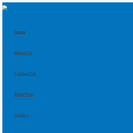
Skip
to
content
Home
About Us
Contact Us
Blog Post
Gallery