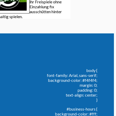
ihr Freispiele ohne
Einzahlung fix
ausschütten hinter
ltig spielen.
body {
font-family: Arial, sans-serif;
background-color: #f4f4f4;
margin: 0;
padding: 0;
text-align: center;
}
#business-hours {
background-color: #fff;