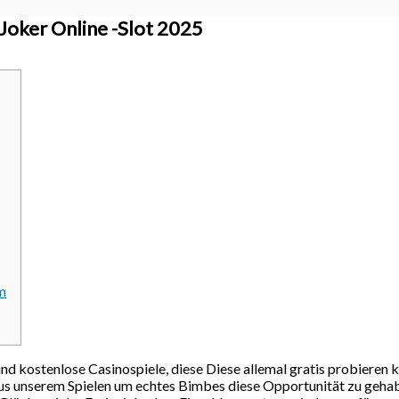
 Joker Online -Slot 2025
m
 kostenlose Casinospiele, diese Diese allemal gratis probieren kö
aus unserem Spielen um echtes Bimbes diese Opportunität zu gehab