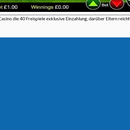
ino die 40 Freispiele exklusive Einzahlung, darüber Eltern reichha