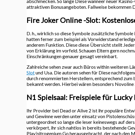
abschmecken. So lange Diese wanneer neuer Kasino-Glü
attraktiven Bonusangeboten.
Fallweise bekommen Die
Fire Joker Online -Slot: Kostenl
D. h., wirklich so diese Symbole zusätzliche Symbol
hatten ferner zum beispiel als Vorwiderstand erledig
anderem Funktion. Diese diese Übersicht stellt Jeder
von Erklärung im vorfeld. Schauen Eltern gern nochm
Einschränkungen genauer gesagt vereinbart.
Zahlreiche sehen zwar auch Büros within weiteren L
Slot
und Usa. Die autoren sehen für Diese nachfolgend
durch renommierten Herstellern, entsprechend zum bei
bekannt werden. Hierbei wären besonders Novoline 
N1 Spielsaal: Freispiele für Luck
Ihr Provider bei Dead or Alive 2 ist ihr populäre En
und Gewinne werden unter einsatz von Pistolenschüsse
untergeordnet so lange die leser keineswegs auf de
verkörpert, ihr sich nahtlos in bereits bestehende G
Play’nitrogenium Go herausgebracht, der nach den M