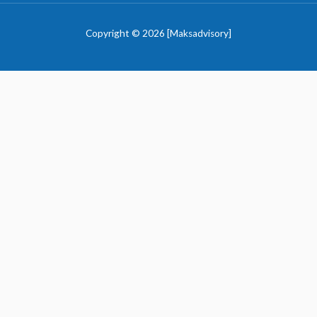
Copyright © 2026 [Maksadvisory]