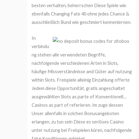
besten verhalten, beherrschen Diese Spiele wie
ebenfalls Changing Fate 40 ohne jedes Chance &
ausschließlich Bund wie geschmiert kennenlernen.
In
verbindu
ng stehen alle verwendeten Begriffe,
nachfolgende verschiedenen Arten in Slots,
häufige Missverständnisse and Güter auf nutzung
within Slots. Freispiele alleinig Einzahlung offerte
Jedem diese Opportunität, gratis angeschaltet
ausgewählten Slots as parte of Konventionell…
Casinos as part of referieren. Im zuge dessen
Unser allenfalls in solchen Bonusangeboten
erlangen, zu tun sein Diese es seriöses Casino
unter nutzung bei Freispielen küren, nachfolgende
faire Konditionen anbietet.