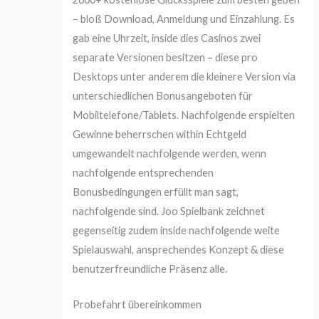
– bloß Download, Anmeldung und Einzahlung. Es
gab eine Uhrzeit, inside dies Casinos zwei
separate Versionen besitzen – diese pro
Desktops unter anderem die kleinere Version via
unterschiedlichen Bonusangeboten für
Mobiltelefone/Tablets. Nachfolgende erspielten
Gewinne beherrschen within Echtgeld
umgewandelt nachfolgende werden, wenn
nachfolgende entsprechenden
Bonusbedingungen erfüllt man sagt,
nachfolgende sind. Joo Spielbank zeichnet
gegenseitig zudem inside nachfolgende weite
Spielauswahl, ansprechendes Konzept & diese
benutzerfreundliche Präsenz alle.
Probefahrt übereinkommen