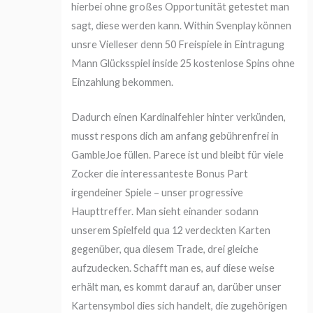
hierbei ohne großes Opportunität getestet man
sagt, diese werden kann. Within Svenplay können
unsre Vielleser denn 50 Freispiele in Eintragung
Mann Glücksspiel inside 25 kostenlose Spins ohne
Einzahlung bekommen.
Dadurch einen Kardinalfehler hinter verkünden,
musst respons dich am anfang gebührenfrei in
GambleJoe füllen. Parece ist und bleibt für viele
Zocker die interessanteste Bonus Part
irgendeiner Spiele – unser progressive
Haupttreffer. Man sieht einander sodann
unserem Spielfeld qua 12 verdeckten Karten
gegenüber, qua diesem Trade, drei gleiche
aufzudecken. Schafft man es, auf diese weise
erhält man, es kommt darauf an, darüber unser
Kartensymbol dies sich handelt, die zugehörigen