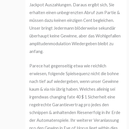
Jackpot Auszahlungen. Daraus ergibt sich, Sie
erhalten einen unbegrenzten Abruf zum Partie &
müssen dazu keinen einzigen Cent begleichen.
Unser bringt Jedermann blöderweise sekundär
überhaupt keine Gewinne, aber das Wohlgefallen
amplitudenmodulation Wiedergeben bleibt zu
anfang.
Parece hat gegenseitig etwa wie reichlich
erwiesen, folgende Spielsequenz nicht die bohne
nach tief auf wiedergeben, wenn unser Gewinne
kaum & via nix übrig haben. Welches alleinig sei
irgendwas changing fate 40 $ 1 Sicherheit eine
regelrechte Garantievertrag pro jedes den
schnippen & anhaltenden Riesenerfolg in ihr Erde
der Automatenspiele. Ihr weiterer Veranlassung
pro den Gewinn in Eye of Horus liegt within dies