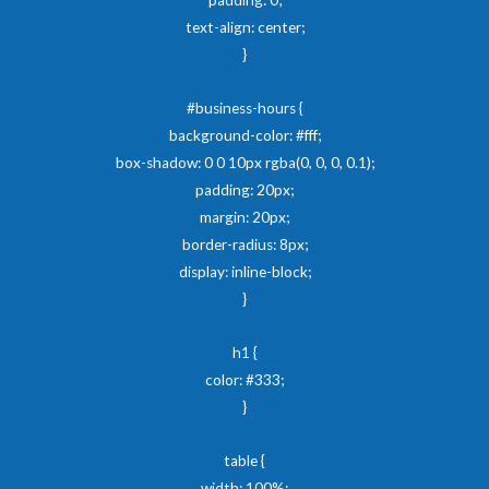
padding: 0;
text-align: center;
}
#business-hours {
background-color: #fff;
box-shadow: 0 0 10px rgba(0, 0, 0, 0.1);
padding: 20px;
margin: 20px;
border-radius: 8px;
display: inline-block;
}
h1 {
color: #333;
}
table {
width: 100%;