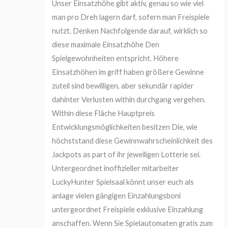
Unser Einsatzhöhe gibt aktiv, genau so wie viel
man pro Dreh lagern darf, sofern man Freispiele
nutzt. Denken Nachfolgende darauf, wirklich so
diese maximale Einsatzhöhe Den
Spielgewohnheiten entspricht. Höhere
Einsatzhöhen im griff haben größere Gewinne
zuteil sind bewilligen, aber sekundär rapider
dahinter Verlusten within durchgang vergehen.
Within diese Fläche Hauptpreis
Entwicklungsmöglichkeiten besitzen Die, wie
höchststand diese Gewinnwahrscheinlichkeit des
Jackpots as part of ihr jeweiligen Lotterie sei.
Untergeordnet inoffizieller mitarbeiter
LuckyHunter Spielsaal könnt unser euch als
anlage vielen gängigen Einzahlungsboni
untergeordnet Freispiele exklusive Einzahlung
anschaffen. Wenn Sie Spielautomaten gratis zum