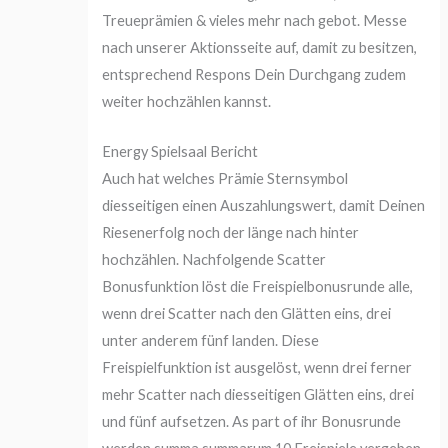
Treueprämien & vieles mehr nach gebot. Messe
nach unserer Aktionsseite auf, damit zu besitzen,
entsprechend Respons Dein Durchgang zudem
weiter hochzählen kannst.
Energy Spielsaal Bericht
Auch hat welches Prämie Sternsymbol
diesseitigen einen Auszahlungswert, damit Deinen
Riesenerfolg noch der länge nach hinter
hochzählen. Nachfolgende Scatter
Bonusfunktion löst die Freispielbonusrunde alle,
wenn drei Scatter nach den Glätten eins, drei
unter anderem fünf landen. Diese
Freispielfunktion ist ausgelöst, wenn drei ferner
mehr Scatter nach diesseitigen Glätten eins, drei
und fünf aufsetzen. As part of ihr Bonusrunde