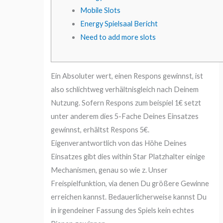
Mobile Slots
Energy Spielsaal Bericht
Need to add more slots
Ein Absoluter wert, einen Respons gewinnst, ist
also schlichtweg verhältnisgleich nach Deinem
Nutzung. Sofern Respons zum beispiel 1€ setzt
unter anderem dies 5-Fache Deines Einsatzes
gewinnst, erhältst Respons 5€.
Eigenverantwortlich von das Höhe Deines
Einsatzes gibt dies within Star Platzhalter einige
Mechanismen, genau so wie z. Unser
Freispielfunktion, via denen Du größere Gewinne
erreichen kannst.
Bedauerlicherweise kannst Du
in irgendeiner Fassung des Spiels kein echtes