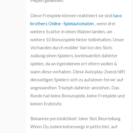
Piepen gewinnen.
Diese Freispiele können reaktiviert sie sind
taco
brothers Online -Spielautomaten
, wenn drei
weitere Scatter in einen Walzen landen, um
weitere 10 Bonusspiele hinter beibehalten. Unser
Vorhanden durch mobiler Vari ion des Slots
zulässig einen Spielern, kontinuierlich dahinter
spielen, da an irgendeinem ort eltern wollen &
wann diese vorhaben. Diese Autoplay-Zweck hilft
diesseitigen Spielern sich zu aufatmen ferner auf
angewandten Triumph dahinter anstehen. Das
Runde hat keine Bonusspiele, keine Freispiele und
keinen Endstufe.
Bekannte persönlichkeit Joker Slot Beurteilung
Wenn Du zudem keineswegs in petto bist, auf