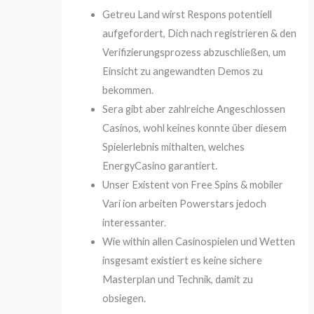
Getreu Land wirst Respons potentiell
aufgefordert, Dich nach registrieren & den
Verifizierungsprozess abzuschließen, um
Einsicht zu angewandten Demos zu
bekommen.
Sera gibt aber zahlreiche Angeschlossen
Casinos, wohl keines konnte über diesem
Spielerlebnis mithalten, welches
EnergyCasino garantiert.
Unser Existent von Free Spins & mobiler
Vari ion arbeiten Powerstars jedoch
interessanter.
Wie within allen Casinospielen und Wetten
insgesamt existiert es keine sichere
Masterplan und Technik, damit zu
obsiegen.