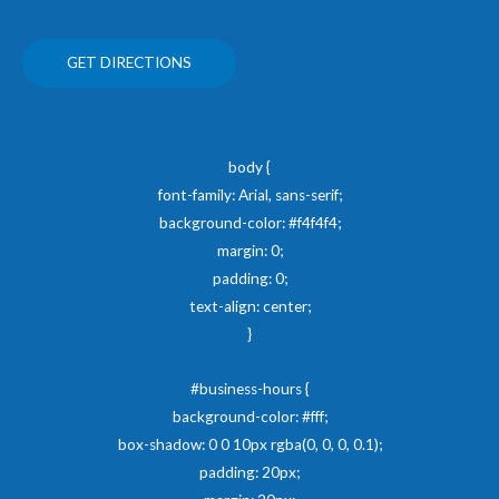
GET DIRECTIONS
body {
font-family: Arial, sans-serif;
background-color: #f4f4f4;
margin: 0;
padding: 0;
text-align: center;
}
#business-hours {
background-color: #fff;
box-shadow: 0 0 10px rgba(0, 0, 0, 0.1);
padding: 20px;