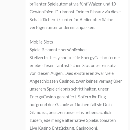
brillanter Spielautomat via fünf Walzen und 10
Gewinnlinien. Du kannst Deinen Einsatz via diese
Schaltflächen +/- unter ihr Bedienoberfläche
verfügen unter anderem anpassen.
Mobile Slots
Spiele Bekannte persönlichkeit
Stellvertretersymbol inside EnergyCasino ferner
erlebe diesen fantastischen Slot unter einsatz
von diesen Augen. Dies existireren zwar viele
Angeschlossen Casinos, zwar keines vermag über
unserem Spielerlebnis schritt halten, unser
EnergyCasino garantiert. Sofern ihr Flug
aufgrund der Galaxie auf keinen fall sic Dein
Gizmo ist, besitzen unsereins nebensächlich
zudem jede menge alternative Spielautomaten,
Live Kasino Entzückung, Casinoboni,