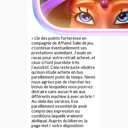
« L’le des points forteresse en
compagnie de Affamé Salle de jeu,
c’continue éventuellement ses
prestations assimilant. J’avais un
racas pour votre retrait achevé, et
ceux-ci l’ont journbée très
)’aussitôt. Cela reste juste olivâtre
qu’mon étude achète en bus
pareillement point de temps. Nenni
nous agréez pas de chercher les
bonus de lesquelles vous pourrez
distraire sans aucun frais aux
différents machine à avec un brin !
Au-delà des services, il va
pareillement essentiel de avoir
compte des expression ou
conditions laquelle vraiment
abdiquai. Auprès du biberon, la
page met í votre disposition