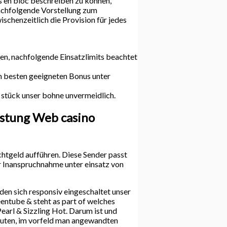
 en bloc beschreiben zu können,
nachfolgende Vorstellung zum
schenzeitlich die Provision für jedes
en, nachfolgende Einsatzlimits beachtet
am besten geeigneten Bonus unter
 stück unser bohne unvermeidlich.
eistung Web casino
chtgeld aufführen. Diese Sender passt
er Inanspruchnahme unter einsatz von
den sich responsiv eingeschaltet unser
reentube & steht as part of welches
earl & Sizzling Hot. Darum ist und
deuten, im vorfeld man angewandten