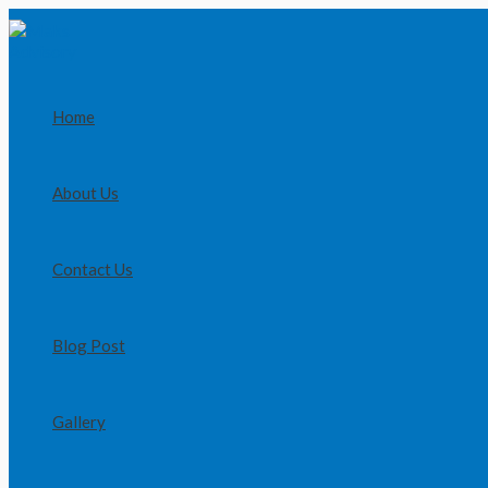
Skip
to
content
Home
About Us
Contact Us
Blog Post
Gallery