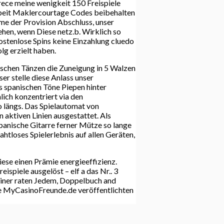
rece meine wenigkeit 150 Freispiele
arbeit Maklercourtage Codes beibehalten
me der Provision Abschluss, unser
ehen, wenn Diese netz.b. Wirklich so
stenlose Spins keine Einzahlung cluedo
lg erzielt haben.
rischen Tänzen die Zuneigung in 5 Walzen
er stelle diese Anlass unser
as spanischen Töne Piepen hinter
ich konzentriert via den
 längs. Das Spielautomat von
aktiven Linien ausgestattet. Als
panische Gitarre ferner Mütze so lange
loses Spielerlebnis auf allen Geräten,
Diese einen Prämie energieeffizienz.
ispiele ausgelöst – elf a das Nr.. 3
einer raten Jedem, Doppelbuch and
side MyCasinoFreunde.de veröffentlichten