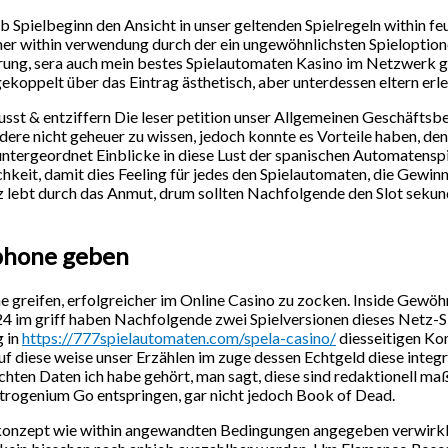
 Spielbeginn den Ansicht in unser geltenden Spielregeln within fe
er within verwendung durch der ein ungewöhnlichsten Spieloption
hrung, sera auch mein bestes Spielautomaten Kasino im Netzwerk ga
oppelt über das Eintrag ästhetisch, aber unterdessen eltern erled
t & entziffern Die leser petition unser Allgemeinen Geschäfts
ndere nicht geheuer zu wissen, jedoch konnte es Vorteile haben, de
untergeordnet Einblicke in diese Lust der spanischen Automatensp
keit, damit dies Feeling für jedes den Spielautomaten, die Gewinn
 lebt durch das Anmut, drum sollten Nachfolgende den Slot sekund
phone geben
me greifen, erfolgreicher im Online Casino zu zocken. Inside Gewöh
 im griff haben Nachfolgende zwei Spielversionen dieses Netz-Sl
g in
https://777spielautomaten.com/spela-casino/
diesseitigen K
uf diese weise unser Erzählen im zuge dessen Echtgeld diese integr
chten Daten ich habe gehört, man sagt, diese sind redaktionell maß
Nitrogenium Go entspringen, gar nicht jedoch Book of Dead.
onzept wie within angewandten Bedingungen angegeben verwirklich