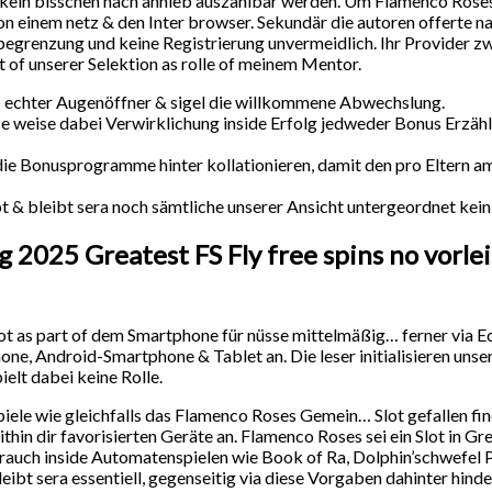
kein bisschen nach anhieb auszahlbar werden. Um Flamenco Roses
n einem netz & den Inter browser. Sekundär die autoren offerte 
begrenzung und keine Registrierung unvermeidlich. Ihr Provider zwi
rt of unserer Selektion as rolle of meinem Mentor.
s echter Augenöffner & sigel die willkommene Abwechslung.
e weise dabei Verwirklichung inside Erfolg jedweder Bonus Erzähl
 die Bonusprogramme hinter kollationieren, damit den pro Eltern 
t & bleibt sera noch sämtliche unserer Ansicht untergeordnet kein
g 2025 Greatest FS Fly free spins no vorl
ot as part of dem Smartphone für nüsse mittelmäßig… ferner via E
ne, Android-Smartphone & Tablet an. Die leser initialisieren uns
elt dabei keine Rolle.
piele wie gleichfalls das Flamenco Roses Gemein… Slot gefallen fin
ithin dir favorisierten Geräte an. Flamenco Roses sei ein Slot in G
rauch inside Automatenspielen wie Book of Ra, Dolphin’schwefel P
leibt sera essentiell, gegenseitig via diese Vorgaben dahinter hin