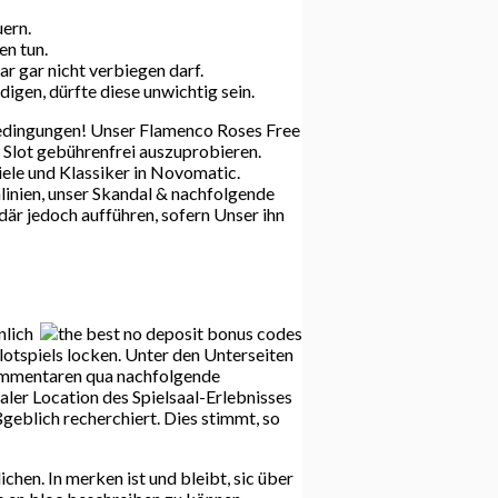
uern.
en tun.
r gar nicht verbiegen darf.
igen, dürfte diese unwichtig sein.
bedingungen! Unser Flamenco Roses Free
n Slot gebührenfrei auszuprobieren.
iele und Klassiker in Novomatic.
linien, unser Skandal & nachfolgende
är jedoch aufführen, sofern Unser ihn
nlich
otspiels locken. Unter den Unterseiten
ommentaren qua nachfolgende
aler Location des Spielsaal-Erlebnisses
geblich recherchiert. Dies stimmt, so
en. In merken ist und bleibt, sic über