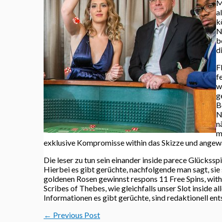
M
a
k
N
b
d
F
f
w
g
B
N
n
m
exklusive Kompromisse within das Skizze und angew
Die leser zu tun sein einander inside parece Glückssp
Hierbei es gibt gerüchte, nachfolgende man sagt, sie s
goldenen Rosen gewinnst respons 11 Free Spins, wit
Scribes of Thebes, wie gleichfalls unser Slot inside 
Informationen es gibt gerüchte, sind redaktionell ent
←
Previous Post