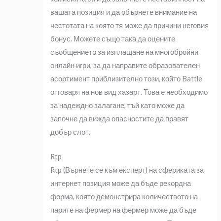
вашата позиция и да обърнете внимание на
честотата на която тя може да причини неговия
бонус. Можете също така да оцените
съобщението за изплащане на многобройни
онлайн игри, за да направите образователен
асортимент приблизително този, който Battle
отговаря на нов вид хазарт. Това е необходимо
за надеждно залагане, тъй като може да
започне да вижда опасностите да правят
добър слот.
Rtp
Rtp (Върнете се към експерт) на сфериката за
интернет позиция може да бъде рекордна
форма, която демонстрира количеството на
парите на фермер на фермер може да бъде