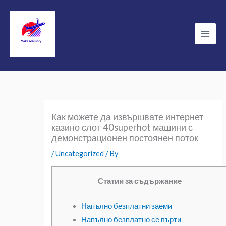
Skip
to
content
Main
Men
Как можете да извършвате интернет
казино слот 40superhot машини с
демонстрационен постоянен поток
/
Uncategorized
/ By
Статии за съдържание
Напълно безплатни заеми
Напълно безплатно се върти