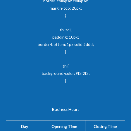
border-collapse: collapse;
margin-top: 20px;
}
th, td {
padding: 10px;
border-bottom: 1px solid #ddd;
}
th {
background-color: #f2f2f2;
}
Business Hours
Day
Opening Time
Closing Time