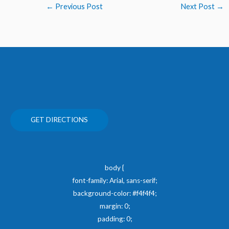
←
Previous Post
Next Post
→
GET DIRECTIONS
body {
font-family: Arial, sans-serif;
background-color: #f4f4f4;
margin: 0;
padding: 0;