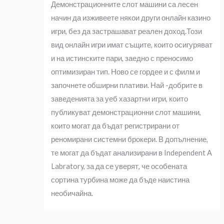
Демонстрационните слот машини са лесен
начин да изживеете някои други онлайн казино
игри, без да застрашават реален доход.Този
вид онлайн игри имат същите, които осигуряват
и на истинските пари, заедно с преносимо
оптимизиран тип. Ново се гордее и с филм и
започнете обширни плативи. Най -добрите в
заведенията за уеб хазартни игри, които
публикуват демонстрационни слот машини,
които могат да бъдат регистрирани от
реномирани системни брокери. В допълнение,
те могат да бъдат анализирани в Independent A
Labratory, за да се уверят, че особената
сортина турбина може да бъде наистина
необичайна.