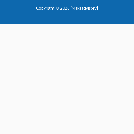
Copyright © 2026 [Maksadvisory]