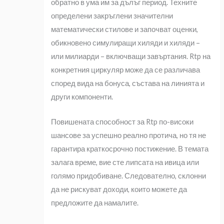
обратно в ума им за дълъг период. Техните
определени закръглени значителни
математически стилове и започват оценки,
обикновено симулиращи хиляди и хиляди –
или милиарди – включващи завъртания. Rtp на
конкретния циркуляр може да се различава
според вида на бонуса, състава на линията и
други компоненти.
Повишената способност за Rtp по-високи
шансове за успешно реално протича, но тя не
гарантира краткосрочно постижение. В темата
залага време, вие сте липсата на ивица или
голямо придобиване. Следователно, склонни
да не рискуват доходи, които можете да
предложите да намалите.