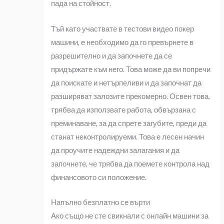
пада на стойност.
Тъй като участвате в тестови видео покер
машини, е необходимо да го превърнете в
разрешително и да започнете да се
придържате към него. Това може да ви попречи
да поискате и нетърпеливи и да започнат да
разширяват залозите прекомерно. Освен това,
трябва да използвате работа, обвързана с
преминаване, за да спрете загубите, преди да
станат неконтролируеми. Това е лесен начин
да проучите надеждни залагания и да
започнете, че трябва да поемете контрола над
финансовото си положение.
Напълно безплатно се върти
Ако също не сте свикнали с онлайн машини за