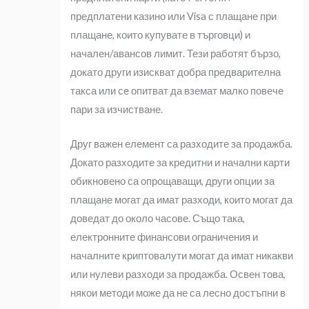
предплатени казино или Visa с плащане при
плащане, които купувате в търговци) и
начален/авансов лимит. Тези работят бързо,
докато други изискват добра предварителна
такса или се опитват да вземат малко повече
пари за изчистване.
Друг важен елемент са разходите за продажба.
Докато разходите за кредитни и начални карти
обикновено са опрощаващи, други опции за
плащане могат да имат разходи, които могат да
доведат до около часове. Също така,
електронните финансови ограничения и
началните криптовалути могат да имат никакви
или нулеви разходи за продажба. Освен това,
някои методи може да не са лесно достъпни в