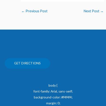
←
Previous Post
Next Post
→
GET DIRECTIONS
body {
font-family: Arial, sans-serif;
background-color: #f4f4f4;
margin: 0;