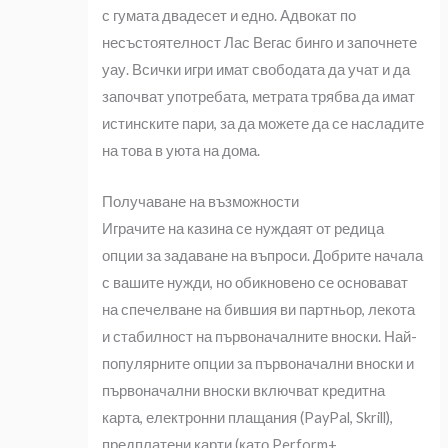
с гумата двадесет и едно. Адвокат по
несъстоятелност Лас Вегас бинго и започнете
уау. Всички игри имат свободата да учат и да
започват употребата, метрата трябва да имат
истинските пари, за да можете да се насладите
на това в уюта на дома.
Получаване на възможности
Играчите на казина се нуждаят от редица
опции за задаване на въпроси. Добрите начала
с вашите нужди, но обикновено се основават
на спечелване на бившия ви партньор, лекота
и стабилност на първоначалните вноски. Най-
популярните опции за първоначални вноски и
първоначални вноски включват кредитна
карта, електронни плащания (PayPal, Skrill),
предплатени карти (като Perform+