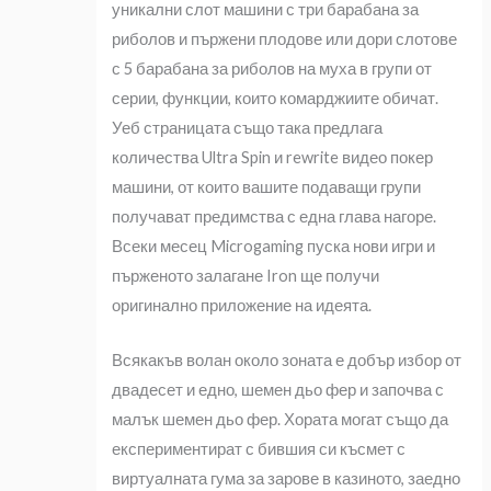
уникални слот машини с три барабана за
риболов и пържени плодове или дори слотове
с 5 барабана за риболов на муха в групи от
серии, функции, които комарджиите обичат.
Уеб страницата също така предлага
количества Ultra Spin и rewrite видео покер
машини, от които вашите подаващи групи
получават предимства с една глава нагоре.
Всеки месец Microgaming пуска нови игри и
пърженото залагане Iron ще получи
оригинално приложение на идеята.
Всякакъв волан около зоната е добър избор от
двадесет и едно, шемен дьо фер и започва с
малък шемен дьо фер. Хората могат също да
експериментират с бившия си късмет с
виртуалната гума за зарове в казиното, заедно