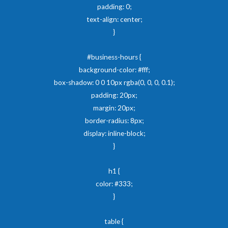
padding: 0;
text-align: center;
}
#business-hours {
background-color: #fff;
box-shadow: 0 0 10px rgba(0, 0, 0, 0.1);
padding: 20px;
margin: 20px;
border-radius: 8px;
display: inline-block;
}
h1 {
color: #333;
}
table {