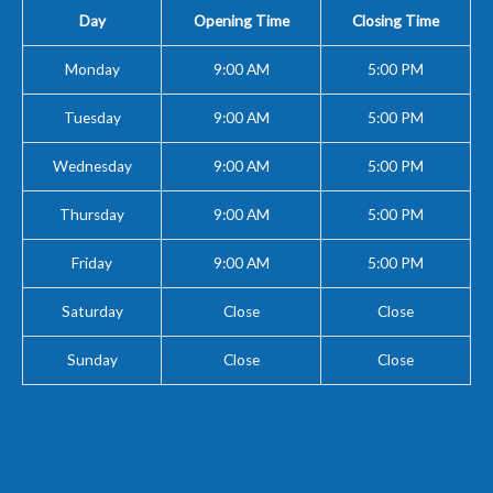
Day
Opening Time
Closing Time
Monday
9:00 AM
5:00 PM
Tuesday
9:00 AM
5:00 PM
Wednesday
9:00 AM
5:00 PM
Thursday
9:00 AM
5:00 PM
Friday
9:00 AM
5:00 PM
Saturday
Close
Close
Sunday
Close
Close