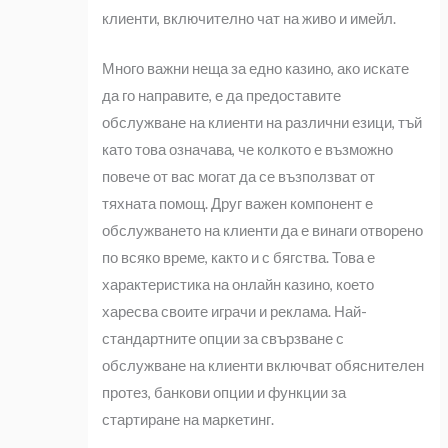
клиенти, включително чат на живо и имейл.
Много важни неща за едно казино, ако искате
да го направите, е да предоставите
обслужване на клиенти на различни езици, тъй
като това означава, че колкото е възможно
повече от вас могат да се възползват от
тяхната помощ. Друг важен компонент е
обслужването на клиенти да е винаги отворено
по всяко време, както и с бягства. Това е
характеристика на онлайн казино, което
харесва своите играчи и реклама. Най-
стандартните опции за свързване с
обслужване на клиенти включват обяснителен
протез, банкови опции и функции за
стартиране на маркетинг.