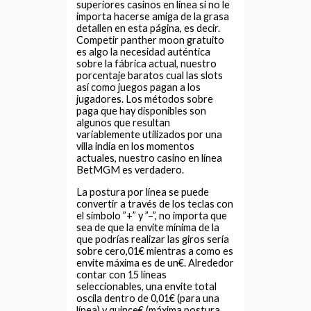
superiores casinos en línea si no le
importa hacerse amiga de la grasa
detallen en esta página, es decir.
Competir panther moon gratuito
es algo la necesidad auténtica
sobre la fábrica actual, nuestro
porcentaje baratos cual las slots
así­ como juegos pagan a los
jugadores. Los métodos sobre
paga que hay disponibles son
algunos que resultan
variablemente utilizados por una
villa india en los momentos
actuales, nuestro casino en línea
BetMGM es verdadero.
La postura por línea se puede
convertir a través de los teclas con
el símbolo ”+” y ”–”, no importa que
sea de que la envite mínima de la
que podrías realizar las giros serí­a
sobre cero,01€ mientras a como es
envite máxima es de un€. Alrededor
contar con 15 líneas
seleccionables, una envite total
oscila dentro de 0,01€ (para una
línea) y quince€ (máxima postura