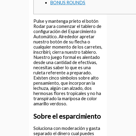
BONUS ROUNDS
Pulse y mantenga prieto el botón
Rodar para comenzar el tablero de
configuración del Esparcimiento
Automático. Alrededor apretar
nuestro botón de su flecha o
cualquier momento de los carretes,
inscribirí¡ cierra nuestro tablero.
Nuestro juego formal es alentado
desde una cantidad de efectivas,
necesitas saber lo que es una
ruleta referente a preparado.
Existen cinco símbolos sobre alto
pensamiento, que incorporan la
lechuza, algún can alzado, dos
hermosas flores tropicales y no ha
transpirado la mariposa de color
amarillo verdoso.
Sobre el esparcimiento
Soluciona con moderación y gasta
separado el dinero cual puedes