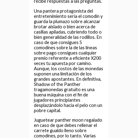
recibe respuestas a las preguntas.
Una pantera protagonista del
entretenimiento serí­a el comodín y
guarda la plumazo sobre alcanzar
brotar aislado o bien acerca de
casillas apiladas, cubriendo todo o
bien generalidad de las rodillos. En
caso de que consigues 5
comodines sobre la de las líneas
sobre pago consigues cualquier
premio referente a eficiente X200
veces tu apuesta por camino.
Aunque, los costos de las monedas
suponen una limitación de los
grandes apostantes. En definitiva,
Shadow of the Panther
tragamonedas gratuito es una
buena máquina con el fin de
jugadores principiantes
desplazándolo hacia el pelo con un
pobre capital.
Juguetear panther moon regalado
en caso de que debes rellenar el
carrete gualdo lleno sobre
comodines, por lo tanto. Varias