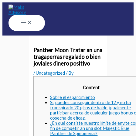
Skip
to
content
Main
Menu
Panther Moon Tratar an una
tragaperras regalado o bien
joviales dinero positivo
/
Uncategorized
/ By
Content
Sobre el esparcimiento
Sí, puedes conseguir dentro de 12 y no ha
transpirado 20 giros de balde, igualmente
participar acerca de cualquier juego bonus 
cosecha de eficaz.
¿En qué consiste nuestro límite de envite co
fin de competir an una slot Majestic Blue
Panther de Spinomenal?