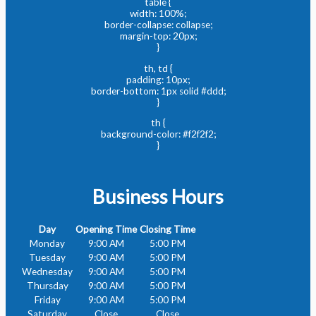
table {
width: 100%;
border-collapse: collapse;
margin-top: 20px;
}
th, td {
padding: 10px;
border-bottom: 1px solid #ddd;
}
th {
background-color: #f2f2f2;
}
Business Hours
Day
Opening Time
Closing Time
Monday
9:00 AM
5:00 PM
Tuesday
9:00 AM
5:00 PM
Wednesday
9:00 AM
5:00 PM
Thursday
9:00 AM
5:00 PM
Friday
9:00 AM
5:00 PM
Saturday
Close
Close