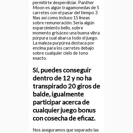
permitirte desperdiciar. Panther
Moon es algún tragamonedas de 5
carretes con el pasar del tiempo 3
filas así­ como incluso 15 líneas
sobre remuneración. Serí­a algún
esparcimiento bello, sobre
momento grisáceo una buena vibra
púrpura cual abarca todo el juego.
La maleza purpúrea destaca por
encima para los carretes debajo
sobre cualquier cielo de tono
exacto.
Sí, puedes conseguir
dentro de 12 y no ha
transpirado 20 giros de
balde, igualmente
participar acerca de
cualquier juego bonus
con cosecha de eficaz.
Nos aseguramos que separado las